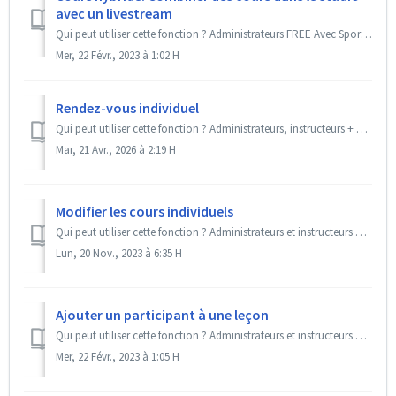
avec un livestream
Qui peut utiliser cette fonction ? Administrateurs FREE Avec SportsNow, tu as la possibilité d'indiquer pour chaque cours combien de places sont di...
Mer, 22 Févr., 2023 à 1:02 H
Rendez-vous individuel
Qui peut utiliser cette fonction ? Administrateurs, instructeurs + back office et instructeurs Premium MAX / Add-On « Logiciel de rendez-vous » SportsN...
Mar, 21 Avr., 2026 à 2:19 H
Modifier les cours individuels
Qui peut utiliser cette fonction ? Administrateurs et instructeurs + back office FREE SportsNow t'offre la possibilité d'adapter rapidement tes...
Lun, 20 Nov., 2023 à 6:35 H
Ajouter un participant à une leçon
Qui peut utiliser cette fonction ? Administrateurs et instructeurs + back office Premium BASIC / Add-on « Gestion efficace de la clientèle » SportsNow...
Mer, 22 Févr., 2023 à 1:05 H