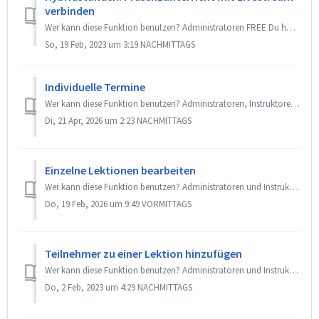
verbinden
Wer kann diese Funktion benutzen? Administratoren FREE Du hast mit SportsNow die Möglichkeit Stunden zu erstellen, bei denen sowohl eine Teilnahme vor ...
So, 19 Feb, 2023 um 3:19 NACHMITTAGS
Individuelle Termine
Wer kann diese Funktion benutzen? Administratoren, Instruktoren + Back office und Instruktoren Premium MAX / Add-On «Terminbuchung» SportsNow bietet di...
Di, 21 Apr, 2026 um 2:23 NACHMITTAGS
Einzelne Lektionen bearbeiten
Wer kann diese Funktion benutzen? Administratoren und Instruktoren + Back office FREE SportsNow bietet dir die Möglichkeit, deine Stunden schnell an di...
Do, 19 Feb, 2026 um 9:49 VORMITTAGS
Teilnehmer zu einer Lektion hinzufügen
Wer kann diese Funktion benutzen? Administratoren und Instruktoren + Back office Premium BASIC / Add-On «Effiziente Mitgliederverwaltung» SportsNow bie...
Do, 2 Feb, 2023 um 4:29 NACHMITTAGS