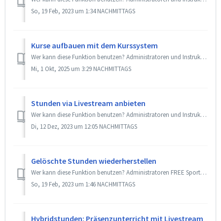
So, 19 Feb, 2023 um 1:34 NACHMITTAGS
Kurse aufbauen mit dem Kurssystem
Wer kann diese Funktion benutzen? Administratoren und Instruktoren + Back office Premium MAX / Add-On «Kurssystem» SportsNow bietet dir die Möglichkei...
Mi, 1 Okt, 2025 um 3:29 NACHMITTAGS
Stunden via Livestream anbieten
Wer kann diese Funktion benutzen? Administratoren und Instruktoren + Back office FREE Mit SportsNow kannst du Links zu deinen Livestreams direkt bei de...
Di, 12 Dez, 2023 um 12:05 NACHMITTAGS
Gelöschte Stunden wiederherstellen
Wer kann diese Funktion benutzen? Administratoren FREE SportsNow bietet dir die Möglichkeit, rasch und einfach gelöschte Stunden wiederherzustellen. We...
So, 19 Feb, 2023 um 1:46 NACHMITTAGS
Hybridstunden: Präsenzunterricht mit Livestream