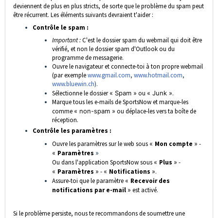
deviennent de plus en plus stricts, de sorte que le problème du spam peut
être récurrent. Les éléments suivants devraient t'aider :
Contrôle le spam :
Important :
C'est le dossier spam du webmail qui doit être
vérifié, et non le dossier spam d'Outlook ou du
programme de messagerie.
Ouvre le navigateur et connecte-toi à ton propre webmail
(par exemple
www.gmail.com
,
www.hotmail.com
,
www.bluewin.ch
).
Sélectionne le dossier
« Spam »
ou
« Junk »
.
Marque tous les e-mails de SportsNow et marque-les
comme
« non-spam »
ou déplace-les vers ta boîte de
réception.
Contrôle les paramètres :
Ouvre les paramètres sur le web sous
«
Mon compte
»
-
«
Paramètres
»
Ou dans l'application SportsNow sous
«
Plus
»
-
«
Paramètres
»
-
«
Notifications
»
.
Assure-toi que le paramètre
«
Recevoir des
notifications par e-mail
»
est activé.
Si le problème persiste, nous te recommandons de soumettre une