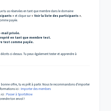
 que tu as réservées en tant que membre dans le domaine
icipants
»
et clique sur
«
Voir la liste des participants
».
 comme payée.
-mail privée.
roprié en tant que membre test.
re test comme payée.
 décrits ci-dessus. Tu peux également tester et apprendre à
é la bonne offre, tu es prêt à partir. Nous te recommandons d'importer
formations ici :
Importer des members
ici :
Passer à SportsNow
prendre ton envol !