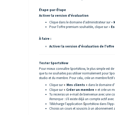
Étape-par-Étape
Activer la version d'évaluation
Clique dans le domaine d'administrateur sur «
Pour l'offre premium souhaitée, clique sur «
Es
À faire :
Activer la version d'évaluation de l'off
Tester SportsNow
Pour mieux connaître SportsNow, le plus simple est de
que tu ne souhaites pas utiliser normalement pour Spo
studio et du membre. Pour cela, crée un membre fictif
Clique sur
«
Mes clients
»
dans le domaine d'a
Clique sur
«
Créer un membre
»
et crée un me
Tu recevras un e-mail de bienvenue avec une co
Remarque
: s'il existe déjà un compte actif av
Télécharge l'application
S
portsNow dans l'App-S
Choisis un cours et souscris à un abonnement 