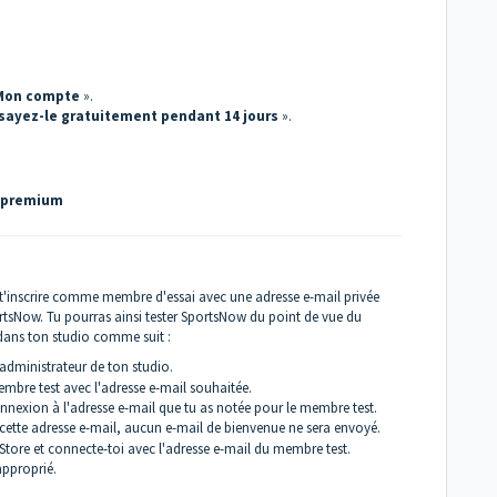
Mon compte
».
sayez-le gratuitement pendant 14 jours
».
re premium
 t'inscrire comme membre d'essai avec une adresse e-mail privée
rtsNow. Tu pourras ainsi tester SportsNow du point de vue du
 dans ton studio comme suit :
dministrateur de ton studio.
mbre test avec l'adresse e-mail souhaitée.
nnexion à l'adresse e-mail que tu as notée pour le membre test.
ec cette adresse e-mail, aucun e-mail de bienvenue ne sera envoyé.
tore et connecte-toi avec l'adresse e-mail du membre test.
approprié.