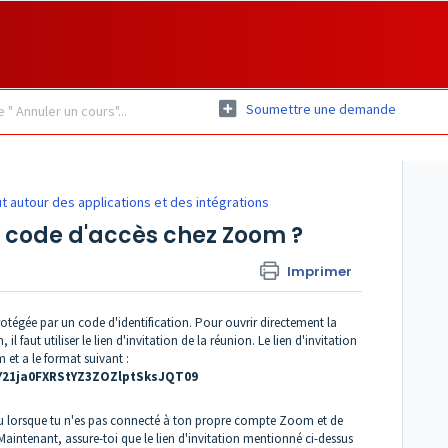
Soumettre une demande
t autour des applications et des intégrations
n code d'accès chez Zoom ?
Imprimer
tégée par un code d'identification. Pour ouvrir directement la
il faut utiliser le lien d'invitation de la réunion. Le lien d'invitation
 et a le format suivant :
21ja0FXRStYZ3ZOZlptSksJQT09
eil ou lorsque tu n'es pas connecté à ton propre compte Zoom et de
Maintenant, assure-toi que le lien d'invitation mentionné ci-dessus