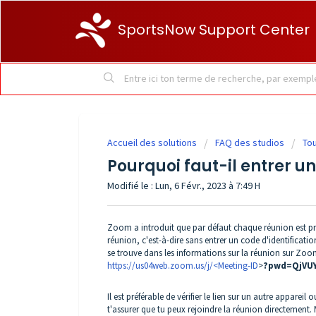
SportsNow Support Center
Accueil des solutions
FAQ des studios
Tou
Pourquoi faut-il entrer u
Modifié le : Lun, 6 Févr., 2023 à 7:49 H
Zoom a introduit que par défaut chaque réunion est pro
réunion, c'est-à-dire sans entrer un code d'identification, 
se trouve dans les informations sur la réunion sur Zoom
https://us04web.zoom.us/j/<Meeting-ID
>
?pwd=QjVUY
Il est préférable de vérifier le lien sur un autre appar
t'assurer que tu peux rejoindre la réunion directement. 