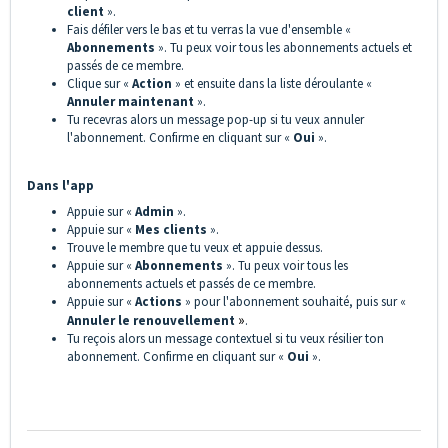
client
».
Fais défiler vers le bas et tu verras la vue d'ensemble «
Abonnements
». Tu peux voir tous les abonnements actuels et
passés de ce membre.
Clique sur «
Action
» et ensuite dans la liste déroulante «
Annuler maintenant
».
Tu recevras alors un message pop-up si tu veux annuler
l'abonnement. Confirme en cliquant sur «
Oui
».
Dans l'app
Appuie sur «
Admin
».
Appuie sur «
Mes clients
».
Trouve le membre que tu veux et appuie dessus.
Appuie sur «
Abonnements
». Tu peux voir tous les
abonnements actuels et passés de ce membre.
Appuie sur «
Actions
» pour l'abonnement souhaité, puis sur «
Annuler le renouvellemen
t
»
.
Tu reçois alors un message contextuel si tu veux résilier ton
abonnement. Confirme en cliquant sur «
O
ui
».